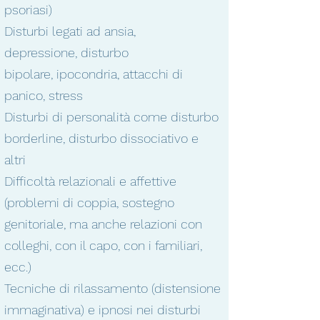
psoriasi)
Disturbi legati ad
ansia
,
depressione
,
disturbo
bipolare
,
ipocondria
,
attacchi di
panico
,
stress
Disturbi di personalità
come
disturbo
borderline
,
disturbo
dissociativo e
altri
Difficoltà relazionali
e
affettive
(
problemi di coppia
,
sostegno
genitoriale
, ma anche
relazioni con
colleghi, con il capo, con i familiari,
ecc.)
Tecniche di rilassamento
(distensione
immaginativa) e
ipnosi
nei
disturbi