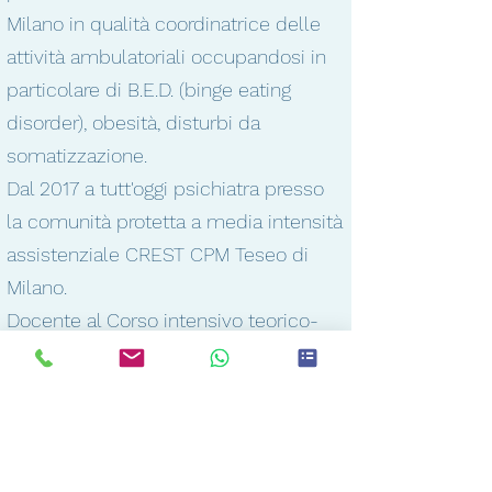
Milano in qualità coordinatrice delle
attività ambulatoriali occupandosi in
particolare di B.E.D. (binge eating
disorder), obesità, disturbi da
somatizzazione.
Dal 2017 a tutt'oggi psichiatra presso
la comunità protetta a media intensità
assistenziale CREST CPM Teseo di
Milano.
Docente al Corso intensivo teorico-
pratico di Ipnosi e al Corso di
Medicina psicosomatica e Medicina
complementare organizzato dalla
dott.ssa Luisa Merati presso l’AO S.
Carlo Borromeo di Milano.