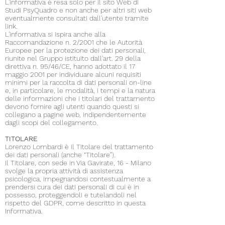
L'informativa è resa solo per il sito Web di
Studi PsyQuadro e non anche per altri siti web
eventualmente consultati dall'utente tramite
link.
L'informativa si ispira anche alla
Raccomandazione n. 2/2001 che le Autorità
Europee per la protezione dei dati personali,
riunite nel Gruppo istituito dall'art. 29 della
direttiva n. 95/46/CE, hanno adottato il 17
maggio 2001 per individuare alcuni requisiti
minimi per la raccolta di dati personali on-line
e, in particolare, le modalità, i tempi e la natura
delle informazioni che i titolari del trattamento
devono fornire agli utenti quando questi si
collegano a pagine web, indipendentemente
dagli scopi del collegamento.
TITOLARE
Lorenzo Lombardi è il Titolare del trattamento
dei dati personali (anche “Titolare").
Il Titolare, con sede in Via Gavirate, 16 - Milano
svolge la propria attività di assistenza
psicologica, impegnandosi contestualmente a
prendersi cura dei dati personali di cui è in
possesso, proteggendoli e tutelandoli nel
rispetto del GDPR, come descritto in questa
Informativa.