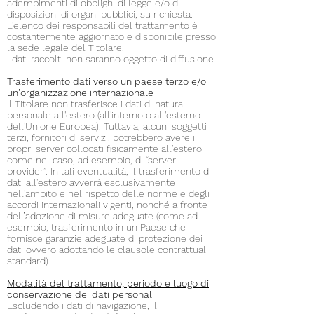
adempimenti di obblighi di legge e/o di
disposizioni di organi pubblici, su richiesta.
L'elenco dei responsabili del trattamento è
costantemente aggiornato e disponibile presso
la sede legale del Titolare.
I dati raccolti non saranno oggetto di diffusione.
Trasferimento dati verso un paese terzo e/o
un'organizzazione internazionale
Il Titolare non trasferisce i dati di natura
personale all'estero (all'interno o all'esterno
dell'Unione Europea). Tuttavia, alcuni soggetti
terzi, fornitori di servizi, potrebbero avere i
propri server collocati fisicamente all'estero
come nel caso, ad esempio, di “server
provider”. In tali eventualità, il trasferimento di
dati all'estero avverrà esclusivamente
nell'ambito e nel rispetto delle norme e degli
accordi internazionali vigenti, nonché a fronte
dell’adozione di misure adeguate (come ad
esempio, trasferimento in un Paese che
fornisce garanzie adeguate di protezione dei
dati ovvero adottando le clausole contrattuali
standard).
Modalità del trattamento, periodo e luogo di
conservazione dei dati personali
Escludendo i dati di navigazione, il