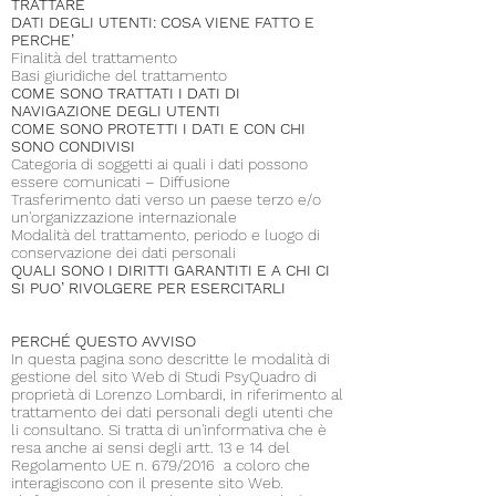
TRATTARE
DATI DEGLI UTENTI: COSA VIENE FATTO E
PERCHE’
Finalità del trattamento
Basi giuridiche del trattamento
COME SONO TRATTATI I DATI DI
NAVIGAZIONE DEGLI UTENTI
COME SONO PROTETTI I DATI E CON CHI
SONO CONDIVISI
Categoria di soggetti ai quali i dati possono
essere comunicati – Diffusione
Trasferimento dati verso un paese terzo e/o
un'organizzazione internazionale
Modalità del trattamento, periodo e luogo di
conservazione dei dati personali
QUALI SONO I DIRITTI GARANTITI E A CHI CI
SI PUO’ RIVOLGERE PER ESERCITARLI
PERCHÉ QUESTO AVVISO
In questa pagina sono descritte le modalità di
gestione del sito Web di Studi PsyQuadro di
proprietà di Lorenzo Lombardi, in riferimento al
trattamento dei dati personali degli utenti che
li consultano. Si tratta di un'informativa che è
resa anche ai sensi degli artt. 13 e 14 del
Regolamento UE n. 679/2016 a coloro che
interagiscono con il presente sito Web.