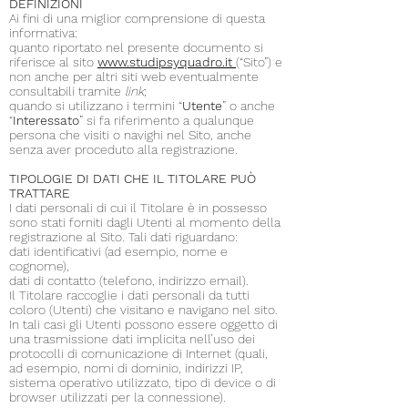
DEFINIZIONI
Ai fini di una miglior comprensione di questa
informativa:
quanto riportato nel presente documento si
riferisce al sito
www.studipsyquadro.it
(“Sito”) e
non anche per altri siti web eventualmente
consultabili tramite
link
;
quando si utilizzano i termini “
Utente
” o anche
“
Interessato
” si fa riferimento a qualunque
persona che visiti o navighi nel Sito, anche
senza aver proceduto alla registrazione.
TIPOLOGIE DI DATI CHE IL TITOLARE PUÒ
TRATTARE
I dati personali di cui il Titolare è in possesso
sono stati forniti dagli Utenti al momento della
registrazione al Sito. Tali dati riguardano:
dati identificativi (ad esempio, nome e
cognome),
dati di contatto (telefono, indirizzo email).
Il Titolare raccoglie i dati personali da tutti
coloro (Utenti) che visitano e navigano nel sito.
In tali casi gli Utenti possono essere oggetto di
una trasmissione dati implicita nell’uso dei
protocolli di comunicazione di Internet (quali,
ad esempio, nomi di dominio, indirizzi IP,
sistema operativo utilizzato, tipo di device o di
browser utilizzati per la connessione).