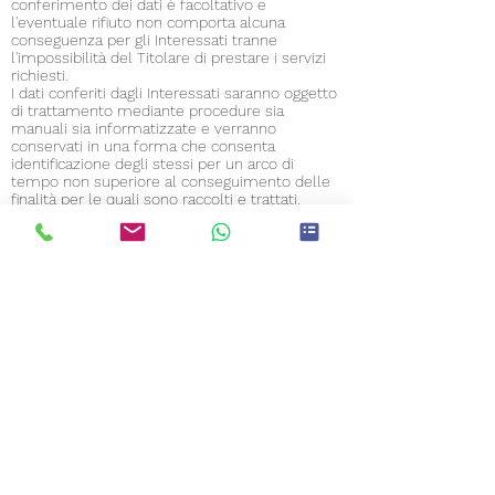
conferimento dei dati è facoltativo e
l'eventuale rifiuto non comporta alcuna
conseguenza per gli Interessati tranne
l'impossibilità del Titolare di prestare i servizi
richiesti.
I dati conferiti dagli Interessati saranno oggetto
di trattamento mediante procedure sia
manuali sia informatizzate e verranno
conservati in una forma che consenta
identificazione degli stessi per un arco di
tempo non superiore al conseguimento delle
finalità per le quali sono raccolti e trattati.
Il periodo massimo di conservazione è fissato
in
12 mesi
a partire dall'ultimo contatto
interattivo. Terminato il periodo di
conservazione, i dati saranno cancellati dai
sistemi e dagli archivi documentali del Titolare,
salvo che normative o altri regolamenti a cui
potrebbe essere sottoposta impongano una
conservazione per periodi più lunghi.
I trattamenti dei dati raccolti hanno luogo
presso la sede del Titolare (o anche presso
altri uffici presenti sul territorio nazionale di cui
dispone) ovvero presso le sedi dei soggetti
esterni individuati dal Titolare quali
Responsabili del trattamento.
QUALI SONO I DIRITTI GARANTITI E A CHI CI