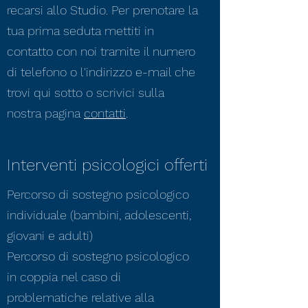
recarsi allo Studio. Per prenotare la
tua prima seduta mettiti in
contatto con noi tramite il numero
di telefono o l'indirizzo e-mail che
trovi qui sotto o scrivici sulla
nostra pagina
contatti
.
Interventi psicologici offerti
Percorso di
sostegno psicologico
individuale (bambini, adolescenti,
giovani e adulti)
Percorso di
sostegno psicologico
in coppia nel caso di
problematiche relative alla