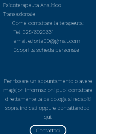
Psicoterapeuta Analitico
Transazionale
Come contattare la terapeuta:
Tel. 328/6923651
email
e.forte00@gmail.com
Scopri la
scheda personale
Per fissare un appuntamento o avere
maggiori informazioni puoi contattare
direttamente la psicologa ai recapiti
sopra indicati oppure contattandoci
qui:
Contattaci