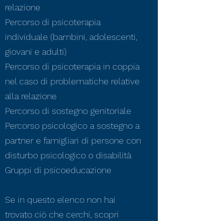
relazione
Percorso di
psicoterapia
individuale (bambini, adolescenti,
giovani e adulti)
Percorso di
psicoterapia
in coppia
nel caso di problematiche relative
alla relazione
Percorso di
sostegno genitoriale
Percorso psicologico a sostegno a
partner e famigliari di persone con
disturbo psicologico o disabilità
Gruppi di psicoeducazione
Se in questo elenco non hai
trovato ciò che cerchi, scopri