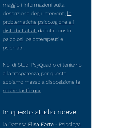
maggiori informazioni sulla
descrizione degli interventi,
le
problematiche psicologiche e i
disturbi trattati
da tutti i nostri
psicologi
,
psicoterapeuti
e
psichiatri
.
Noi di
Studi PsyQuadro
ci teniamo
alla trasparenza, per questo
abbiamo messo a disposizione
le
nostre tariffe qui.
In questo studio riceve
la Dott.ssa
Elisa Forte
- Psicologa