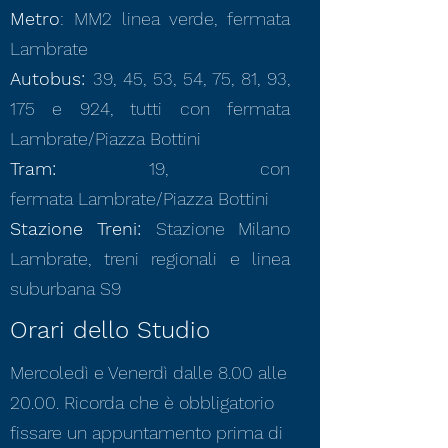
Metro
: MM2 linea verde, fermata
Lambrate
Autobus:
39, 45, 53, 54, 75, 81, 93,
175 e 924, tutti con fermata
Lambrate/Piazza Bottini
Tram:
19, con
fermata
Lambrate/Piazza Bottini
Stazione Treni:
Stazione Milano
Lambrate, treni regionali e linea
suburbana S9
Orari dello Studio
Mercoledì e Venerdì dalle 8.00 alle
20.00. Ricorda che è obbligatorio
fissare un appuntamento prima di